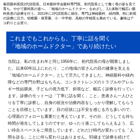
春田眼科医院2代目院長。日本眼科学会眼科専門医。初代院長として働く母の姿を見て
育ち、やがて眼科医の道へ。「地域のホームドクター」をめざし、2人体制で幅広い眼
科疾患の診療を行う。2021年に2代目院長に就任。専門は神経眼科、緑内障。特に斜視
の診療に注力。幼稚園・保育園、小・中学校、高校の学校医も務めている。趣味はア
ユ釣りと山登り。
これまでもこれからも。丁寧に話を聞く
「地域のホームドクター」であり続けたい
当院は、私の生まれ年と同じ1956年に、初代院長の母が開業しまし
た。以来60年以上にわたり、この地域の皆さんの目の健康を支える
「地域のホームドクター」として尽力してきました。神経眼科や緑内
障などの専門分野はもちろん、コンタクトレンズのトラブルやアレル
ギー性結膜炎、子どもの視力低下、斜視など、幅広く診療を行ってい
ます。診療のモットーは「丁寧に話を聞く」こと。患者さん一人ひと
りを丁寧に診察し、自身の状況や治療内容をしっかり理解してもらう
ことを目標としています。目の症状には不安を感じる方も多いので、
心理面のフォローも重要だと考えています。その分、どうしても待ち
時間が発生してしまうのですが、ゆったり過ごしてもらえるよう、広
い待合スペースをご用意しています。どれだけ時代が変わっても「人
間を診る」ことに何ら変わりはありません。93歳まで診療を続けて