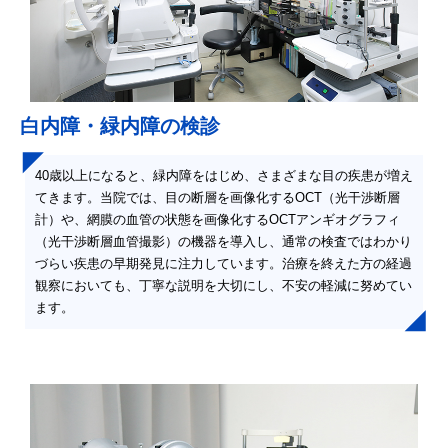
白内障・緑内障の検診
40歳以上になると、緑内障をはじめ、さまざまな目の疾患が増え
てきます。当院では、目の断層を画像化するOCT（光干渉断層
計）や、網膜の血管の状態を画像化するOCTアンギオグラフィ
（光干渉断層血管撮影）の機器を導入し、通常の検査ではわかり
づらい疾患の早期発見に注力しています。治療を終えた方の経過
観察においても、丁寧な説明を大切にし、不安の軽減に努めてい
ます。